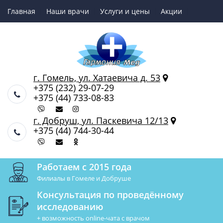
Главная
Наши врачи
Услуги и цены
Акции
Online-чат в врачом УЗИ
г. Гомель, ул. Хатаевича д. 53
+375 (232) 29-07-29
+375 (44) 733-08-83
г. Добруш, ул. Паскевича 12/13
+375 (44) 744-30-44
Работаем с 2015 года
Филиалы в Гомеле и Добруше
Консультация по проведённому
исследованию
+ возможность online-чата с врачом