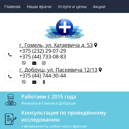
Главная
Наши врачи
Услуги и цены
Акции
Online-чат в врачом УЗИ
г. Гомель, ул. Хатаевича д. 53
+375 (232) 29-07-29
+375 (44) 733-08-83
г. Добруш, ул. Паскевича 12/13
+375 (44) 744-30-44
Работаем с 2015 года
Филиалы в Гомеле и Добруше
Консультация по проведённому
исследованию
+ возможность online-чата с врачом