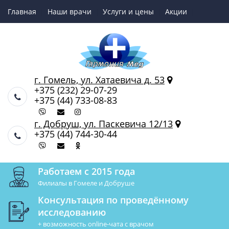
Главная
Наши врачи
Услуги и цены
Акции
Online-чат в врачом УЗИ
г. Гомель, ул. Хатаевича д. 53
+375 (232) 29-07-29
+375 (44) 733-08-83
г. Добруш, ул. Паскевича 12/13
+375 (44) 744-30-44
Работаем с 2015 года
Филиалы в Гомеле и Добруше
Консультация по проведённому
исследованию
+ возможность online-чата с врачом