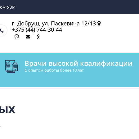
чом УЗИ
г. Добруш, ул. Паскевича 12/13
+375 (44) 744-30-44
Врачи высокой квалификации
С опытом работы более 10 лет
ных
.