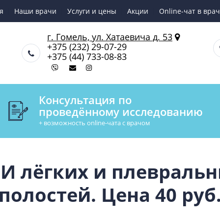
я
Наши врачи
Услуги и цены
Акции
Online-чат в вра
г. Гомель, ул. Хатаевича д. 53
+375 (232) 29-07-29
+375 (44) 733-08-83
Консультация по
проведённому исследованию
+ возможность online-чата с врачом
И лёгких и плевраль
полостей. Цена 40 руб